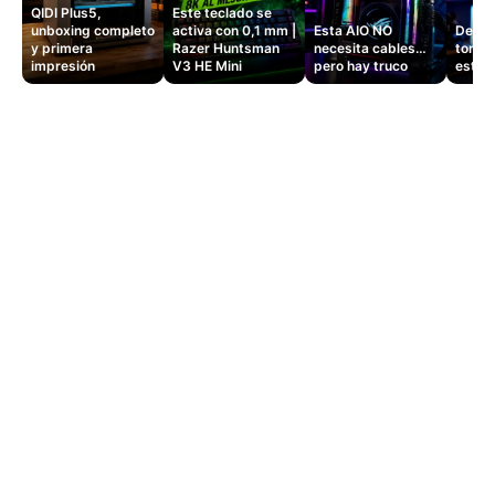
QIDI Plus5,
Este teclado se
unboxing completo
activa con 0,1 mm |
Esta AIO NO
Dejé d
y primera
Razer Huntsman
necesita cables…
tomas
impresión
V3 HE Mini
pero hay truco
este 