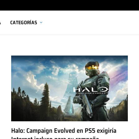
A
CATEGORÍAS
Halo: Campaign Evolved en PS5 exigiría