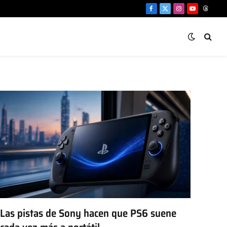
Facebook
X
Instagram
YouTube
Threa
(Twitter)
Las pistas de Sony hacen que PS6 suene