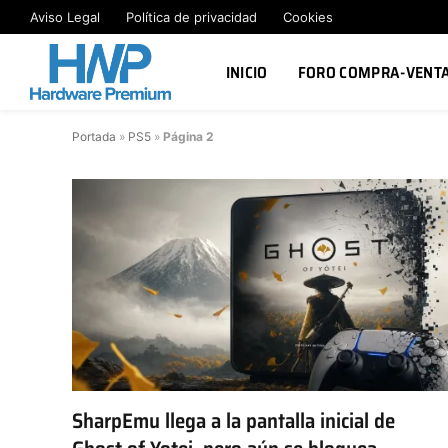
Aviso Legal
Política de privacidad
Cookies
INICIO
FORO COMPRA-VENT
Portada
»
PS5
»
Página 2
SharpEmu llega a la pantalla inicial de