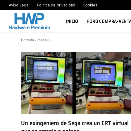
Aviso Legal
Política de privacidad
Cookies
INICIO
FORO COMPRA-VENT
Portada
»
macOS
Un exingeniero de Sega crea un CRT virtual