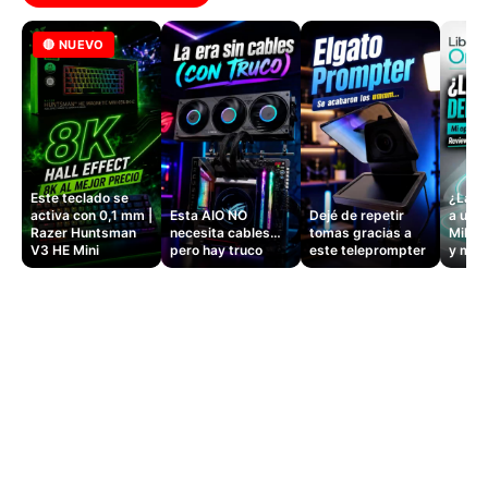
🔴 NUEVO
Este teclado se
¿La si
activa con 0,1 mm |
Esta AIO NO
Dejé de repetir
a un 
Razer Huntsman
necesita cables…
tomas gracias a
Mille
V3 HE Mini
pero hay truco
este teleprompter
y masa