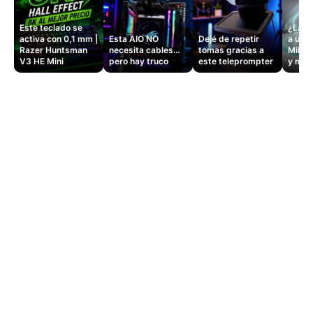
Este teclado se
¿La si
activa con 0,1 mm |
Esta AIO NO
Dejé de repetir
a un 
Razer Huntsman
necesita cables…
tomas gracias a
Mille
V3 HE Mini
pero hay truco
este teleprompter
y masa