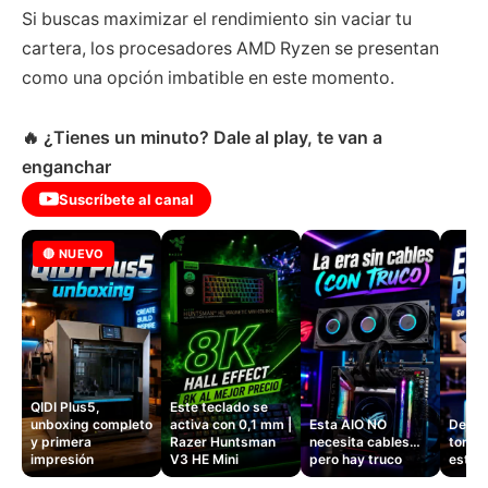
Si buscas maximizar el rendimiento sin vaciar tu
cartera, los procesadores AMD Ryzen se presentan
como una opción imbatible en este momento.
🔥 ¿Tienes un minuto? Dale al play, te van a
enganchar
Suscríbete al canal
🔴 NUEVO
QIDI Plus5,
Este teclado se
unboxing completo
activa con 0,1 mm |
Esta AIO NO
Dejé d
y primera
Razer Huntsman
necesita cables…
tomas
impresión
V3 HE Mini
pero hay truco
este 