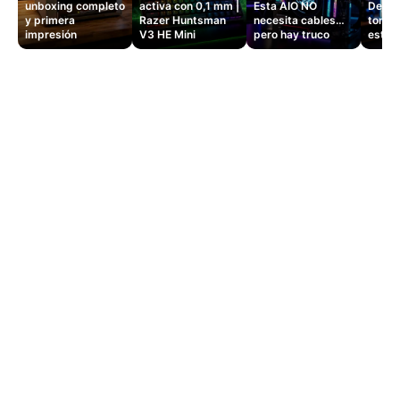
unboxing completo
activa con 0,1 mm |
Esta AIO NO
Dejé d
y primera
Razer Huntsman
necesita cables…
tomas
impresión
V3 HE Mini
pero hay truco
este 