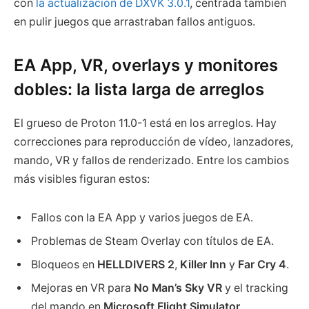
con
la actualización de DXVK 3.0.1
, centrada también
en pulir juegos que arrastraban fallos antiguos.
EA App, VR, overlays y monitores
dobles: la lista larga de arreglos
El grueso de Proton 11.0-1 está en los arreglos. Hay
correcciones para reproducción de vídeo, lanzadores,
mando, VR y fallos de renderizado. Entre los cambios
más visibles figuran estos:
Fallos con la EA App y varios juegos de EA.
Problemas de Steam Overlay con títulos de EA.
Bloqueos en
HELLDIVERS 2
,
Killer Inn
y
Far Cry 4
.
Mejoras en VR para
No Man’s Sky VR
y el tracking
del mando en
Microsoft Flight Simulator
.