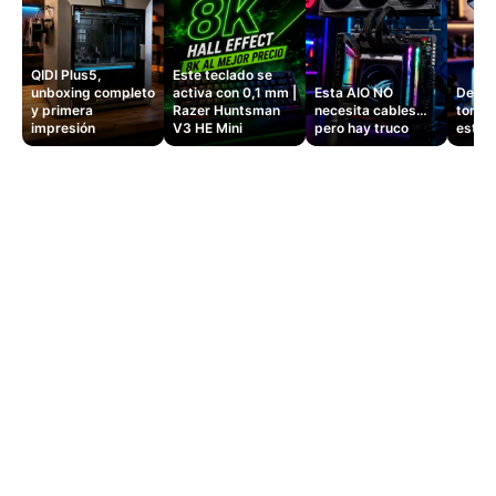
QIDI Plus5,
Este teclado se
unboxing completo
activa con 0,1 mm |
Esta AIO NO
Dejé d
y primera
Razer Huntsman
necesita cables…
tomas
impresión
V3 HE Mini
pero hay truco
este 