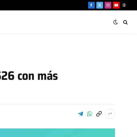
Facebook
X
Instagram
YouTube
Threa
(Twitter)
 S26 con más