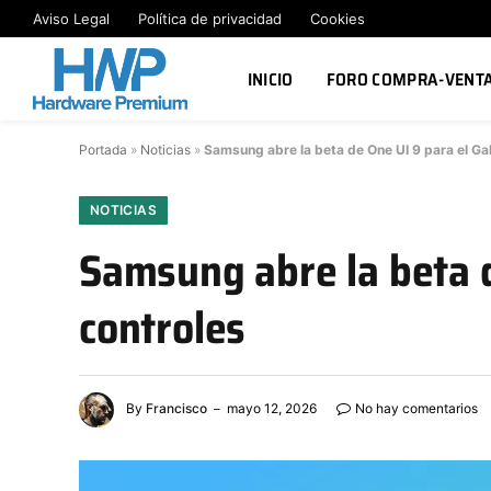
Aviso Legal
Política de privacidad
Cookies
INICIO
FORO COMPRA-VENT
Portada
»
Noticias
»
Samsung abre la beta de One UI 9 para el G
NOTICIAS
Samsung abre la beta 
controles
By
Francisco
mayo 12, 2026
No hay comentarios