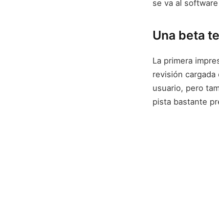
se va al softwar
Una beta te
La primera impres
revisión cargada
usuario, pero ta
pista bastante p