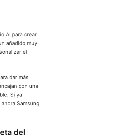
o AI para crear
s un añadido muy
sonalizar el
para dar más
encajan con una
ble. Si ya
, ahora Samsung
eta del