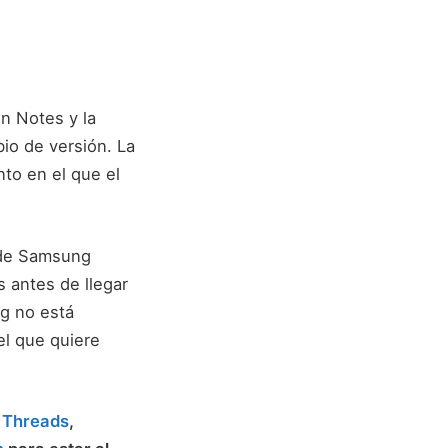
n Notes y la
io de versión. La
to en el que el
esde Samsung
 antes de llegar
ng no está
el que quiere
,
Threads
,