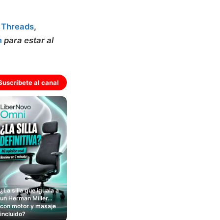
,
Threads
,
m
para estar al
Suscríbete al canal
¿La silla que iguala a
un Herman Miller…
con motor y masaje
incluido?