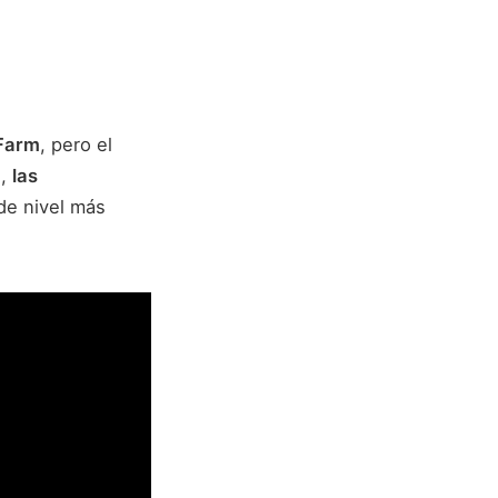
Farm
, pero el
s,
las
 de nivel más