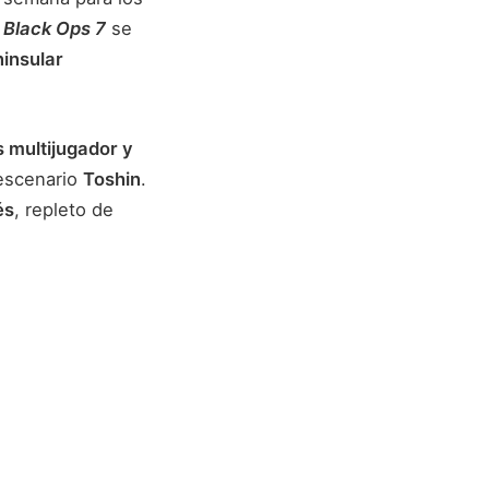
: Black Ops 7
se
ninsular
 multijugador y
 escenario
Toshin
.
és
, repleto de