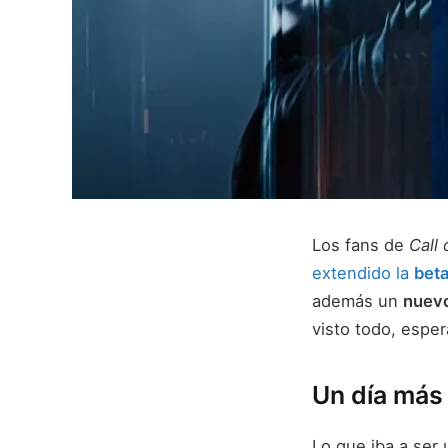
Los fans de
Call 
extendido la
beta
además un
nuevo
visto todo, espe
Un día más 
Lo que iba a ser