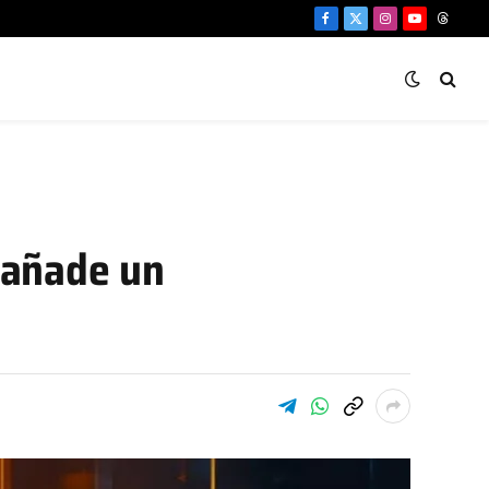
Facebook
X
Instagram
YouTube
Threa
(Twitter)
y añade un