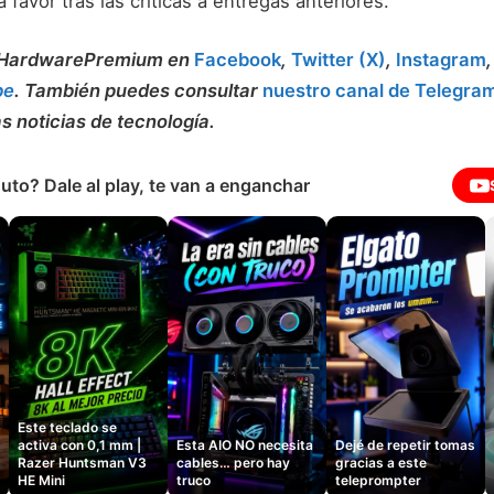
a favor tras las críticas a entregas anteriores.
a HardwarePremium en
Facebook
,
Twitter (X)
,
Instagram
be
. También puedes consultar
nuestro canal de Telegra
as noticias de tecnología.
uto? Dale al play, te van a enganchar
Este teclado se
activa con 0,1 mm |
Esta AIO NO necesita
Dejé de repetir tomas
Razer Huntsman V3
cables… pero hay
gracias a este
HE Mini
truco
teleprompter