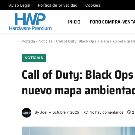
Aviso Legal
Política de privacidad
Cookies
INICIO
FORO COMPRA-VENT
Portada
»
Noticias
»
Call of Duty: Black Ops 7 alarga su beta gr
NOTICIAS
Call of Duty: Black Ops
nuevo mapa ambientad
By
Joel
octubre 7, 2025
No hay comentarios
2