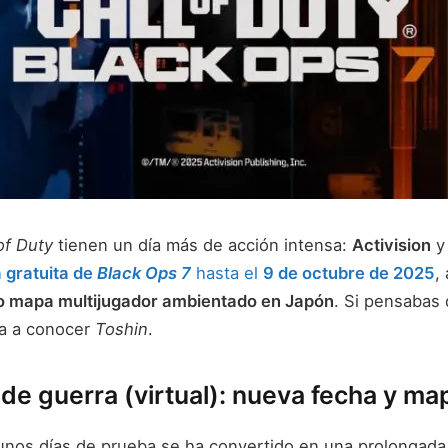
of Duty
tienen un día más de acción intensa:
Activision
 gratuita de
Black Ops 7
hasta el
9 de octubre de 2025
,
 mapa multijugador ambientado en Japón
. Si pensabas 
ra a conocer
Toshin
.
de guerra (virtual): nueva fecha y m
 unos días de prueba se ha convertido en una prolongada