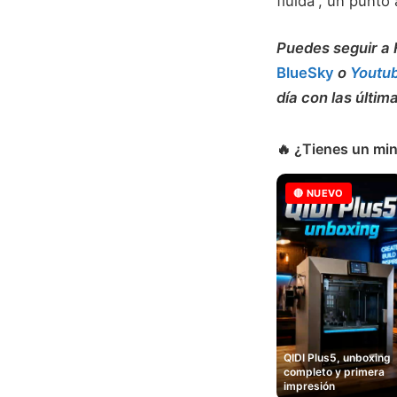
fluida”, un punto 
Puedes seguir 
BlueSky
o
Youtu
día con las últim
🔥 ¿Tienes un min
🔴 NUEVO
QIDI Plus5, unboxing
completo y primera
impresión