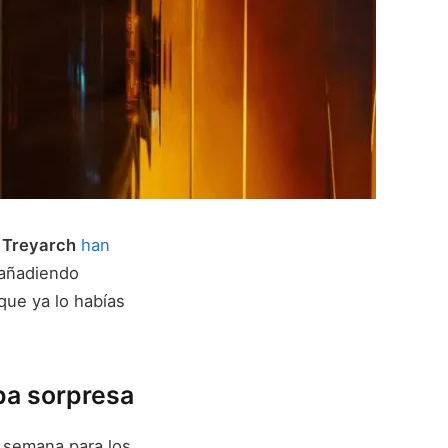
y
Treyarch
han
 añadiendo
que ya lo habías
apa sorpresa
 semana para los