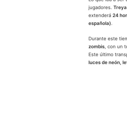
jugadores.
Treya
extenderá
24 ho
española)
.
Durante este tie
zombis
, con un t
Este último trans
luces de neón, l