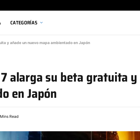
A
CATEGORÍAS
atuita y añade un nuevo mapa ambientado en Japón
 7 alarga su beta gratuita 
o en Japón
 Mins Read