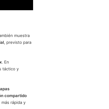
 también muestra
ial
, previsto para
x
. En
 táctico y
mapas
ón compartido
e más rápida y