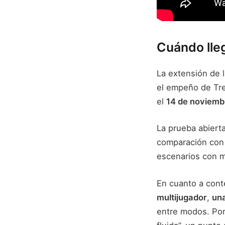
Cuándo lle
La extensión de 
el empeño de Tr
el
14 de noviemb
La prueba abiert
comparación co
escenarios con m
En cuanto a conte
multijugador
,
una
entre modos. Por