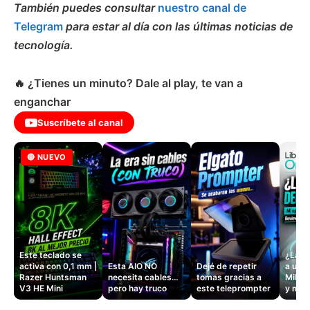
También puedes consultar
nuestro canal de
Telegram
para estar al día con las últimas noticias de
tecnología.
🔥 ¿Tienes un minuto? Dale al play, te van a
enganchar
Suscríbete al canal
🔴 NUEVO
Este teclado se
¿La si
activa con 0,1 mm |
Esta AIO NO
Dejé de repetir
a un 
Razer Huntsman
necesita cables…
tomas gracias a
Mille
V3 HE Mini
pero hay truco
este teleprompter
y masa