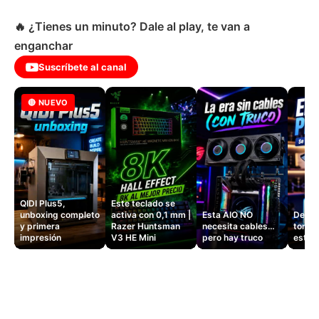
🔥 ¿Tienes un minuto? Dale al play, te van a
enganchar
Suscríbete al canal
🔴 NUEVO
QIDI Plus5,
Este teclado se
unboxing completo
activa con 0,1 mm |
Esta AIO NO
Dejé d
y primera
Razer Huntsman
necesita cables…
tomas
impresión
V3 HE Mini
pero hay truco
este 