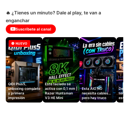
🔥 ¿Tienes un minuto? Dale al play, te van a
enganchar
Suscríbete al canal
🔴 NUEVO
QIDI Plus5,
Este teclado se
unboxing completo
activa con 0,1 mm |
Esta AIO NO
Dejé d
y primera
Razer Huntsman
necesita cables…
tomas
impresión
V3 HE Mini
pero hay truco
este 