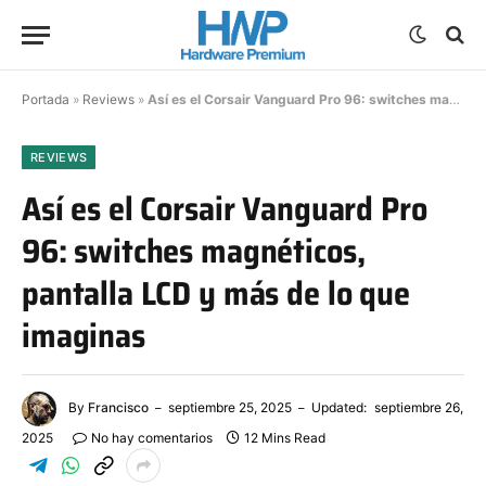
Portada
»
Reviews
»
Así es el Corsair Vanguard Pro 96: switches magnéticos, pantalla LCD y más de lo que imaginas
REVIEWS
Así es el Corsair Vanguard Pro
96: switches magnéticos,
pantalla LCD y más de lo que
imaginas
By
Francisco
septiembre 25, 2025
Updated:
septiembre 26,
2025
No hay comentarios
12 Mins Read