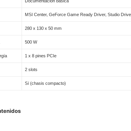
Documentación básica
MSI Center, GeForce Game Ready Driver, Studio Drive
280 x 130 x 50 mm
500 W
rgía
1 x 8 pines PCIe
2 slots
Sí (chasis compacto)
ntenidos