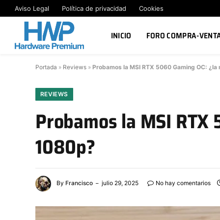
Aviso Legal
Política de privacidad
Cookies
INICIO
FORO COMPRA-VENT
Portada
»
Reviews
»
Probamos la MSI RTX 5060 Gaming OC: ¿la n
REVIEWS
Probamos la MSI RTX 5
1080p?
By
Francisco
julio 29, 2025
No hay comentarios