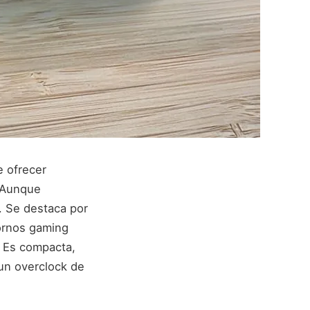
e ofrecer
. Aunque
e. Se destaca por
tornos gaming
. Es compacta,
un overclock de