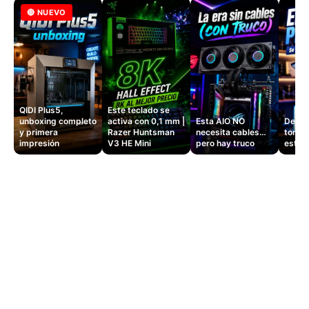
🔴 NUEVO
QIDI Plus5,
Este teclado se
unboxing completo
activa con 0,1 mm |
Esta AIO NO
Dejé d
y primera
Razer Huntsman
necesita cables…
tomas
impresión
V3 HE Mini
pero hay truco
este 