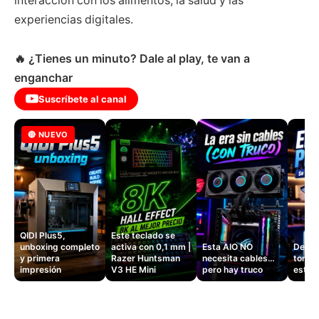
interacción con los alimentos, la salud y las
experiencias digitales.
🔥 ¿Tienes un minuto? Dale al play, te van a
enganchar
Suscríbete al canal
🔴 NUEVO
QIDI Plus5,
Este teclado se
unboxing completo
activa con 0,1 mm |
Esta AIO NO
Dejé d
y primera
Razer Huntsman
necesita cables…
tomas
impresión
V3 HE Mini
pero hay truco
este 