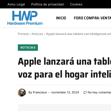
Aviso Legal
Política de privacidad
Cookies
INICIO
FORO COMPRA-VENT
Portada
»
Noticias
»
Apple lanzará una tableta con inteligencia art
NOTICIAS
Apple lanzará una table
voz para el hogar intel
By
Francisco
noviembre 13, 2024
No hay comentar