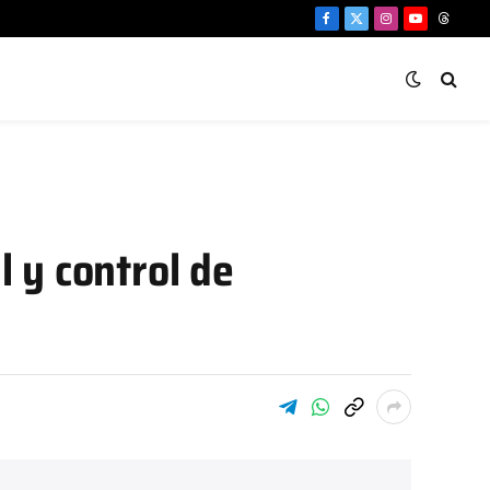
Facebook
X
Instagram
YouTube
Threa
(Twitter)
l y control de