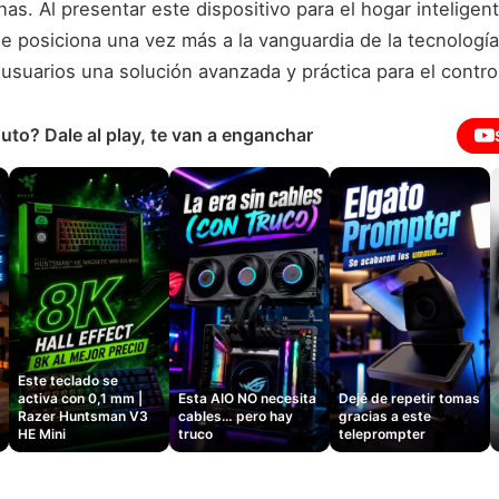
anas. Al presentar este dispositivo para el hogar inteligen
se posiciona una vez más a la vanguardia de la tecnologí
usuarios una solución avanzada y práctica para el contro
uto? Dale al play, te van a enganchar
Este teclado se
activa con 0,1 mm |
Esta AIO NO necesita
Dejé de repetir tomas
Razer Huntsman V3
cables… pero hay
gracias a este
HE Mini
truco
teleprompter