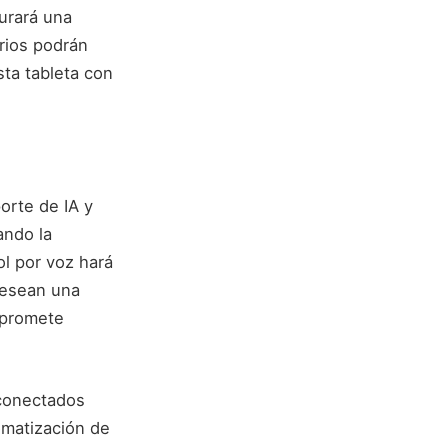
gurará una
rios podrán
ta tableta con
orte de IA y
ando la
ol por voz hará
desean una
 promete
 conectados
omatización de