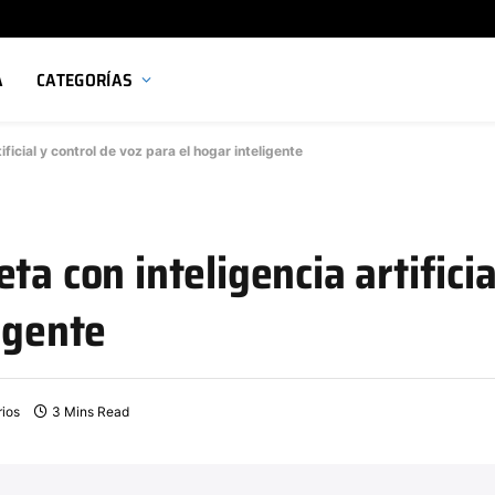
A
CATEGORÍAS
ificial y control de voz para el hogar inteligente
ta con inteligencia artificia
igente
ios
3 Mins Read