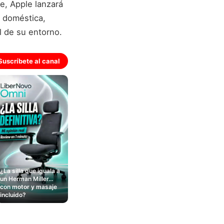
te, Apple lanzará
a doméstica,
l de su entorno.
Suscríbete al canal
¿La silla que iguala a
un Herman Miller…
con motor y masaje
incluido?