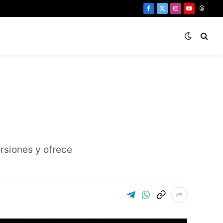
Facebook
X
Instagram
YouTube
Threa
(Twitter)
orsiones y ofrece