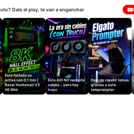
uto? Dale al play, te van a enganchar
Este teclado se
activa con 0,1 mm |
Esta AIO NO necesita
Dejé de repetir tomas
Razer Huntsman V3
cables… pero hay
gracias a este
HE Mini
truco
teleprompter