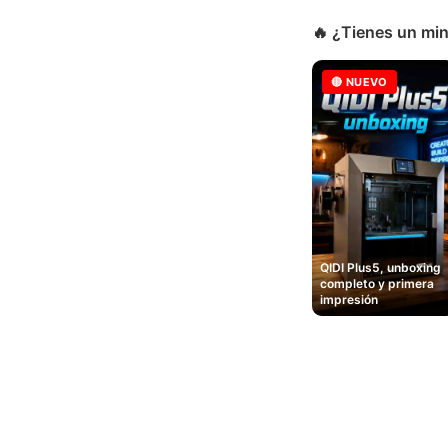
🔥 ¿Tienes un min
🔴 NUEVO
QIDI Plus5, unboxing
completo y primera
impresión