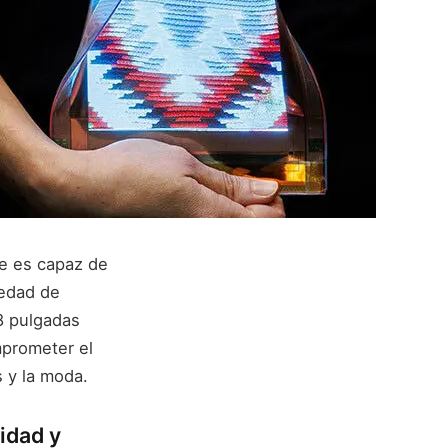
ste es capaz de
iedad de
8 pulgadas
mprometer el
s y la moda.
idad y