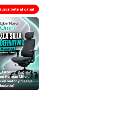
Suscríbete al canal
¿La silla que iguala a
un Herman Miller…
con motor y masaje
incluido?