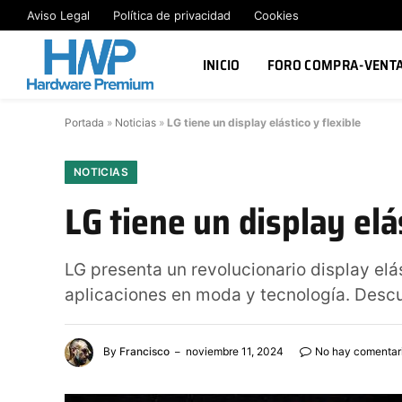
Aviso Legal
Política de privacidad
Cookies
INICIO
FORO COMPRA-VENT
Portada
»
Noticias
»
LG tiene un display elástico y flexible
NOTICIAS
LG tiene un display elá
LG presenta un revolucionario display elá
aplicaciones en moda y tecnología. Descu
By
Francisco
noviembre 11, 2024
No hay comentar