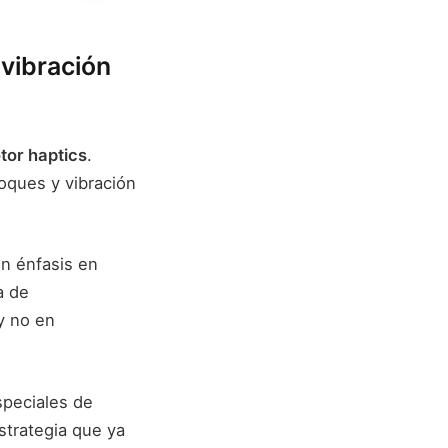
vibración
or haptics
.
oques y vibración
n énfasis en
a de
y no en
speciales de
strategia que ya