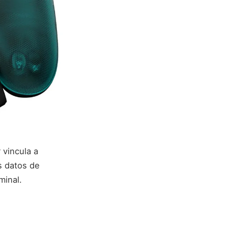
 vincula a
s datos de
minal.