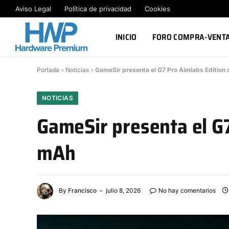
Aviso Legal
Política de privacidad
Cookies
INICIO
FORO COMPRA-VENT
Portada
»
Noticias
»
GameSir presenta el G7 Pro Aimlabs Edition
NOTICIAS
GameSir presenta el G7
mAh
By
Francisco
julio 8, 2026
No hay comentarios