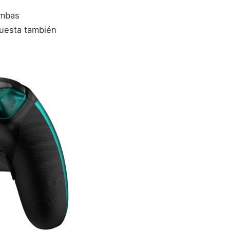
ambas
uesta también