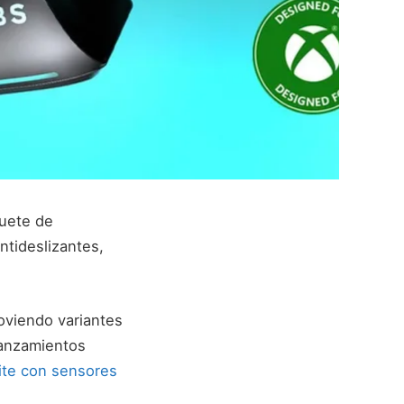
uete de
tideslizantes,
oviendo variantes
lanzamientos
ite con sensores