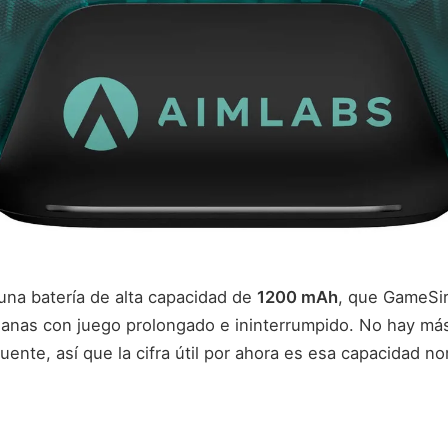
 una batería de alta capacidad de
1200 mAh
, que GameSir
ianas con juego prolongado e ininterrumpido. No hay má
uente, así que la cifra útil por ahora es esa capacidad no