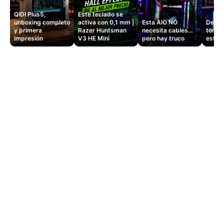
QIDI Plus5,
Este teclado se
unboxing completo
activa con 0,1 mm |
Esta AIO NO
Dejé d
y primera
Razer Huntsman
necesita cables…
tomas
impresión
V3 HE Mini
pero hay truco
este 