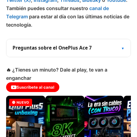
Twitter (X)
,
Instagram
,
Threads
,
BlueSky
o
Youtube
.
También puedes consultar nuestro
canal de
Telegram
para estar al día con las últimas noticias de
tecnología.
Preguntas sobre el OnePlus Ace 7
🔥 ¿Tienes un minuto? Dale al play, te van a
enganchar
Suscríbete al canal
🔴 NUEVO