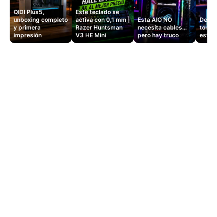
QIDI Plus5,
Este teclado se
unboxing completo
activa con 0,1 mm |
Esta AIO NO
Dejé d
y primera
Razer Huntsman
necesita cables…
tomas
impresión
V3 HE Mini
pero hay truco
este 