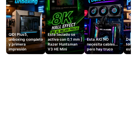
QIDI Plus5,
Este teclado se
unboxing completo
activa con 0,1 mm |
Esta AIO NO
Dejé d
y primera
Razer Huntsman
necesita cables…
tomas
impresión
V3 HE Mini
pero hay truco
este 