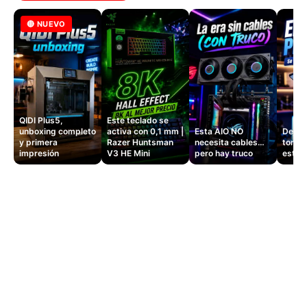
🔴 NUEVO
QIDI Plus5,
Este teclado se
unboxing completo
activa con 0,1 mm |
Esta AIO NO
Dejé d
y primera
Razer Huntsman
necesita cables…
tomas
impresión
V3 HE Mini
pero hay truco
este 