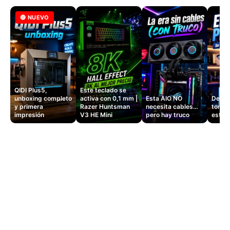
🔴 NUEVO
QIDI Plus5,
Este teclado se
unboxing completo
activa con 0,1 mm |
Esta AIO NO
Dejé d
y primera
Razer Huntsman
necesita cables…
tomas
impresión
V3 HE Mini
pero hay truco
este 