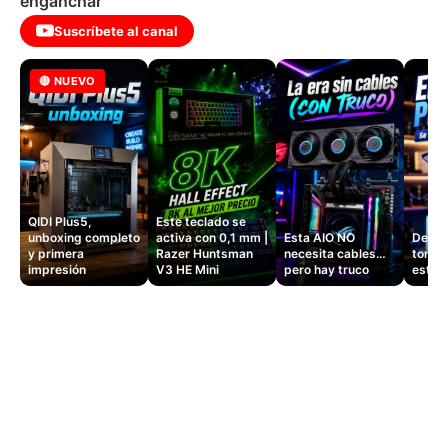
enganchar
Suscríbete al canal
🔴 NUEVO
QIDI Plus5,
Este teclado se
unboxing completo
activa con 0,1 mm |
Esta AIO NO
Dejé d
y primera
Razer Huntsman
necesita cables…
tomas
impresión
V3 HE Mini
pero hay truco
este 