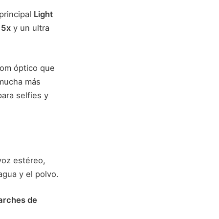
principal
Light
 5x
y un ultra
oom óptico que
n mucha más
ara selfies y
avoz estéreo,
agua y el polvo.
parches de