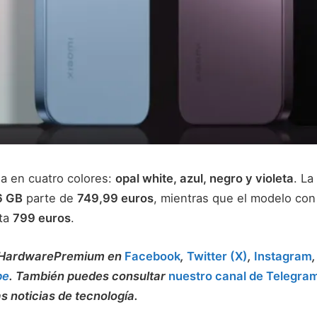
ga en cuatro colores:
opal white, azul, negro y violeta
. La
6 GB
parte de
749,99 euros
, mientras que el modelo co
ta
799 euros
.
a HardwarePremium en
Facebook
,
Twitter (X)
,
Instagram
be
. También puedes consultar
nuestro canal de Telegra
as noticias de tecnología.