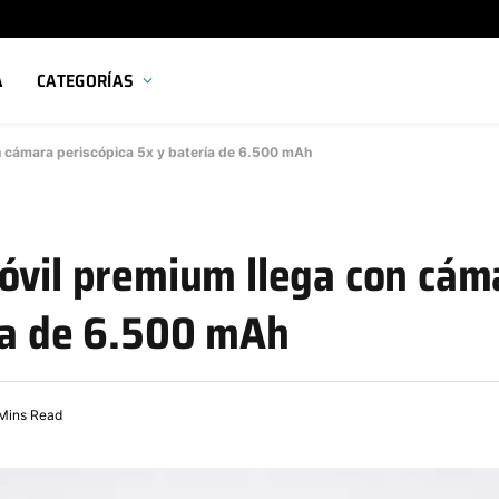
A
CATEGORÍAS
n cámara periscópica 5x y batería de 6.500 mAh
móvil premium llega con cám
ría de 6.500 mAh
Mins Read