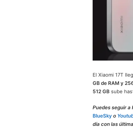
El Xiaomi 17T lle
GB de RAM y 25
512 GB
sube has
Puedes seguir 
BlueSky
o
Youtu
día con las últim