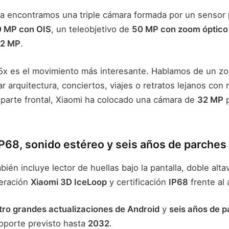
era encontramos una triple cámara formada por un sensor 
0 MP con OIS
, un teleobjetivo de
50 MP con zoom óptico
12 MP
.
 5x es el movimiento más interesante. Hablamos de un z
ar arquitectura, conciertos, viajes o retratos lejanos co
la parte frontal, Xiaomi ha colocado una cámara de
32 MP
p
IP68, sonido estéreo y seis años de parches
bién incluye lector de huellas bajo la pantalla, doble alt
geración
Xiaomi 3D IceLoop
y certificación
IP68
frente al 
tro grandes actualizaciones de Android
y
seis años de 
soporte previsto hasta
2032
.