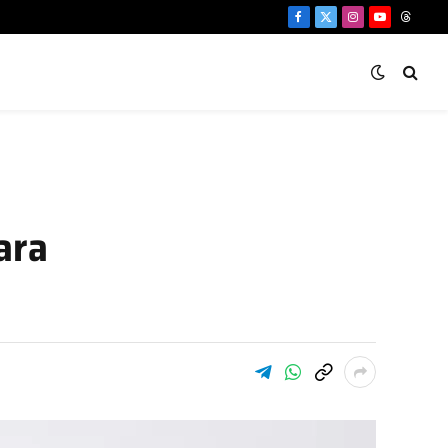
Facebook
X
Instagram
YouTube
Threa
(Twitter)
ara