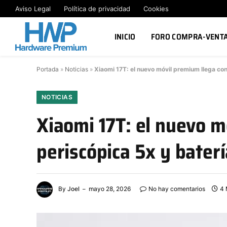
Aviso Legal
Política de privacidad
Cookies
INICIO
FORO COMPRA-VENT
Portada
»
Noticias
»
Xiaomi 17T: el nuevo móvil premium llega co
NOTICIAS
Xiaomi 17T: el nuevo 
periscópica 5x y bate
By
Joel
mayo 28, 2026
No hay comentarios
4 