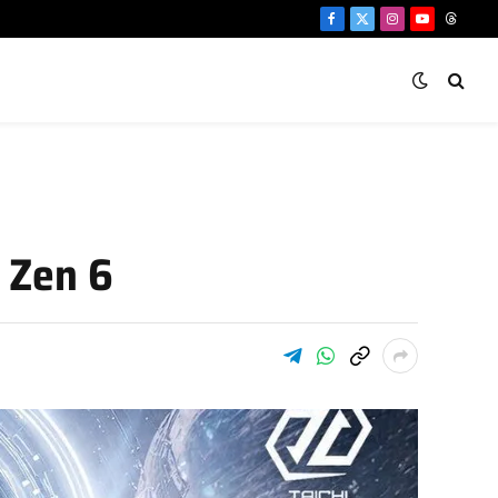
Facebook
X
Instagram
YouTube
Threa
(Twitter)
 Zen 6