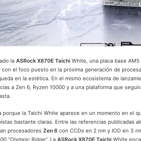
ado la
ASRock X870E Taichi
White, una placa base AM5 
 con el foco puesto en la próxima generación de proce
queda en la estética. En el mismo ecosistema de lanzami
cias a Zen 6, Ryzen 10000 y a una plataforma que segui
asta.
ta porque la Taichi White aparece en un momento en el qu
stas bastante claras. Entre las referencias publicadas a
uran procesadores
Zen 6
con CCDs en 2 nm y IOD en 3 nm
000 “Olympic Ridge”. La
ASRock X870E Taichi
White encaj