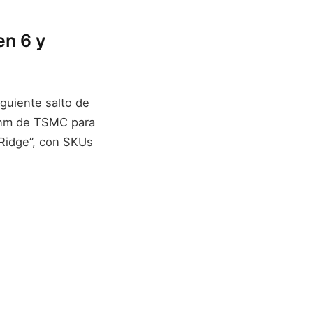
en 6 y
guiente salto de
 nm de TSMC para
 Ridge”, con SKUs