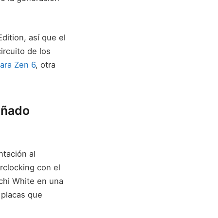
ition, así que el
ircuito de los
ara Zen 6
, otra
eñado
ntación al
rclocking con el
chi White en una
 placas que