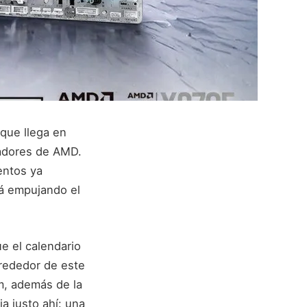
que llega en
sadores de AMD.
entos ya
rá empujando el
e el calendario
lrededor de este
, además de la
a justo ahí: una