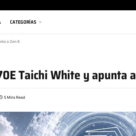
A
CATEGORÍAS
nta a Zen 6
0E Taichi White y apunta a
5 Mins Read