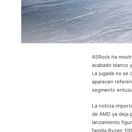
ASRock ha mostr
acabado blanco y
La jugada no se 
aparecen referen
segmento entusi
La noticia impor
de AMD ya deja pi
lanzamiento fig
familia Ryzen 10