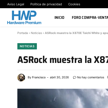
Aviso Legal
Política de privacidad
Cookies
INICIO
FORO COMPRA-VENT
Portada
»
Noticias
»
ASRock muestra la X870E Taichi White y apu
NOTICIAS
ASRock muestra la X87
By
Francisco
abril 30, 2026
No hay comentarios