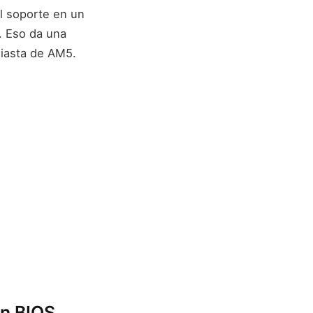
l soporte en un
. Eso da una
siasta de AM5.
on BIOS