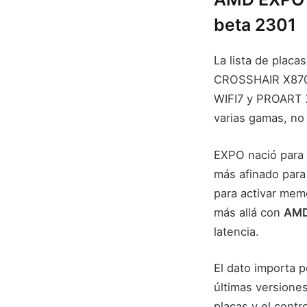
beta 2301
La lista de pla
CROSSHAIR X870
WIFI7 y PROART X
varias gamas, no
EXPO nació para 
más afinado para 
para activar mem
más allá con
AMD
latencia.
El dato importa 
últimas versione
placas y el contr