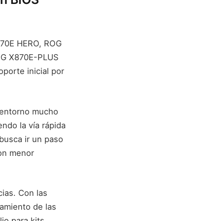
X870E HERO, ROG
NG X870E-PLUS
orte inicial por
n entorno mucho
endo la vía rápida
busca ir un paso
on menor
ias. Con las
tamiento de las
io para kits