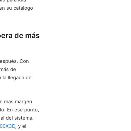
en su catálogo
pera de más
 después. Con
emás de
 la llegada de
con más margen
rlo. En ese punto,
al del sistema.
9800X3D
, y el