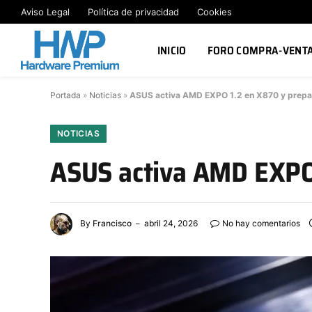
Aviso Legal
Política de privacidad
Cookies
INICIO
FORO COMPRA-VENT
Portada
»
Noticias
»
ASUS activa AMD EXPO 1.2 en X870 y prep
NOTICIAS
ASUS activa AMD EXPO
By
Francisco
abril 24, 2026
No hay comentarios