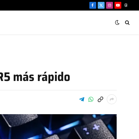
Facebook
X
Instagram
YouTube
Threa
(Twitter)
R5 más rápido