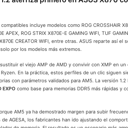
cas compatibles incluye modelos como ROG CROSSHAIR 
E APEX, ROG STRIX X870E-E GAMING WIFI, TUF GAMI
870E CREATOR WIFI, entre otras. ASUS reparte así el sop
 solo por los modelos más extremos.
sustituir el viejo AMP de AMD y convivir con XMP en u
Ryzen. En la práctica, estos perfiles de un clic siguen si
orias con parámetros validados para AM5. La versión 1.2 
 EXPO
como base para memorias DDR5 más rápidas y c
porque AM5 ya ha demostrado margen para subir frecuenc
s de AGESA, los fabricantes han ido ajustando el compor
olador de memoria. El resultado es un escenario más ampl