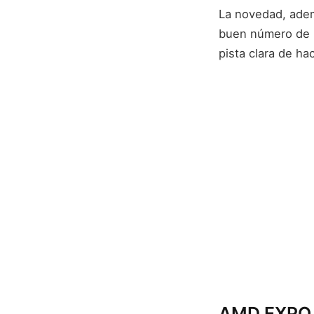
La novedad, adem
buen número de 
pista clara de h
AMD EXPO 1