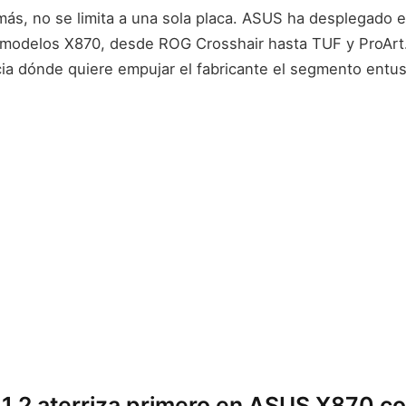
ás, no se limita a una sola placa. ASUS ha desplegado e
modelos X870, desde ROG Crosshair hasta TUF y ProArt
acia dónde quiere empujar el fabricante el segmento entu
.2 aterriza primero en ASUS X870 c