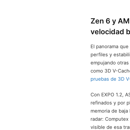
Zen 6 y AM
velocidad 
El panorama que d
perfiles y estab
empujando otras 
como 3D V-Cache
pruebas de 3D V
Con EXPO 1.2, AS
refinados y por 
memoria de baja l
radar: Computex 
visible de esa tra