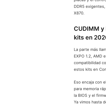
DDR5 exigentes,
X870.
CUDIMM y D
kits en 202
La parte más lla
EXPO 1.2, AMD e
compatibilidad co
estos kits en Co
Eso encaja con e
para memoria rápi
la BIOS y el firm
Ya vimos hasta 