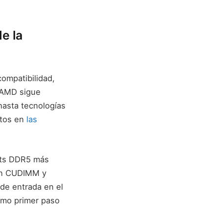
e la
ompatibilidad,
, AMD sigue
hasta tecnologías
ntos en
las
its DDR5 más
con CUDIMM y
 de entrada en el
omo primer paso