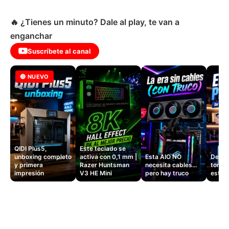
🔥 ¿Tienes un minuto? Dale al play, te van a
enganchar
Suscríbete al canal
🔴 NUEVO
QIDI Plus5,
Este teclado se
unboxing completo
activa con 0,1 mm |
Esta AIO NO
Dejé d
y primera
Razer Huntsman
necesita cables…
tomas
impresión
V3 HE Mini
pero hay truco
este 