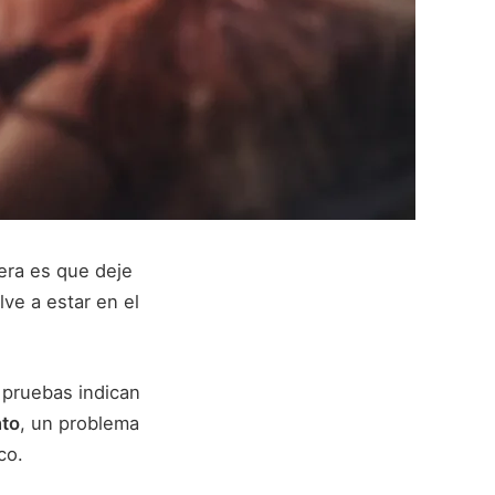
era es que deje
ve a estar en el
 pruebas indican
nto
, un problema
co.