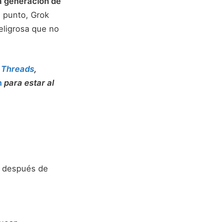
la generación de
e punto, Grok
eligrosa que no
,
Threads
,
m
para estar al
o después de