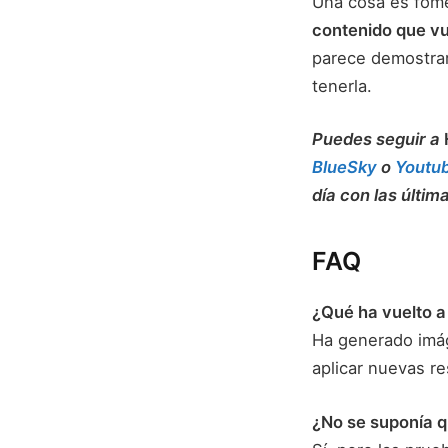
Una cosa es fome
contenido que vu
parece demostrar
tenerla.
Puedes seguir a
BlueSky
o
Youtu
día con las últim
FAQ
¿Qué ha vuelto a
Ha generado imág
aplicar nuevas re
¿No se suponía q