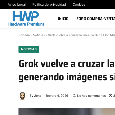
Aviso Legal
Política de privacidad
Cookies
INICIO
FORO COMPRA-VENT
Portada
»
Noticias
»
Grok vuelve a cruzar la línea: la IA de Elon
NOTICIAS
Grok vuelve a cruzar la
generando imágenes s
By
Jona
febrero 4, 2026
No hay comentarios
3