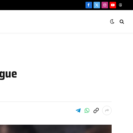
Facebook
X
Instagram
YouTube
Threa
(Twitter)
igue