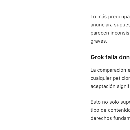
Lo más preocupa
anunciara supues
parecen inconsist
graves.
Grok falla do
La comparación e
cualquier petici
aceptación signi
Esto no solo supo
tipo de contenido
derechos fundame