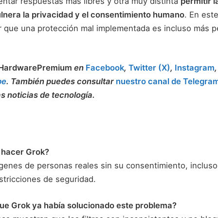
ntar respuestas más libres y otra muy distinta
permitir 
lnera la privacidad y el consentimiento humano
. En est
 que una protección mal implementada es incluso más p
HardwarePremium
en
Facebook
,
Twitter (X)
,
Instagram
be
. También puedes consultar
nuestro canal de Telegra
as noticias de tecnología.
 hacer Grok?
enes de personas reales sin su consentimiento, inclus
stricciones de seguridad.
ue Grok ya había solucionado este problema?