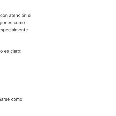
 con atención si
egiones como
 especialmente
o es claro:
onarse como