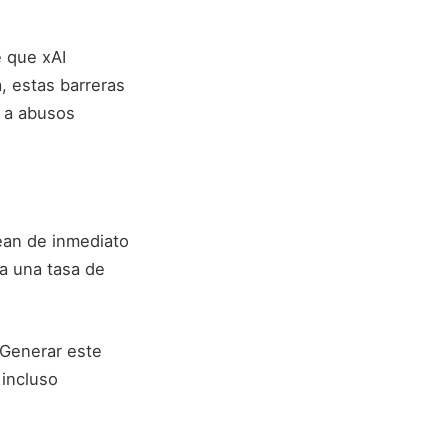
 que xAI
, estas barreras
a a abusos
ean de inmediato
a una tasa de
 Generar este
 incluso