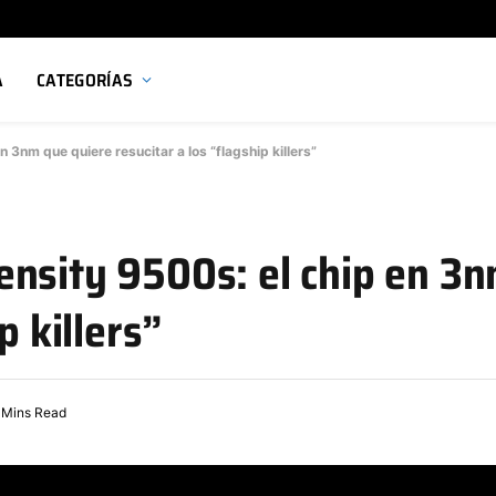
A
CATEGORÍAS
 3nm que quiere resucitar a los “flagship killers”
ensity 9500s: el chip en 3n
p killers”
 Mins Read