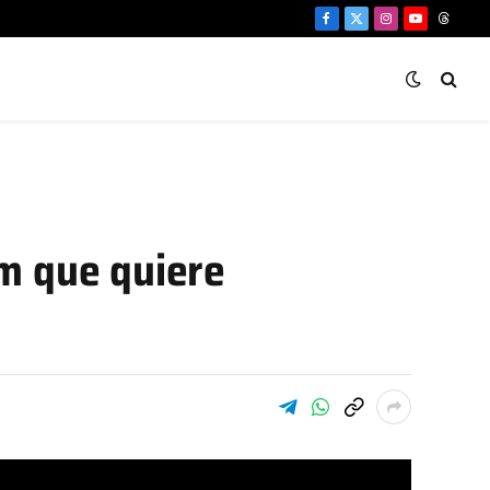
Facebook
X
Instagram
YouTube
Threa
(Twitter)
m que quiere