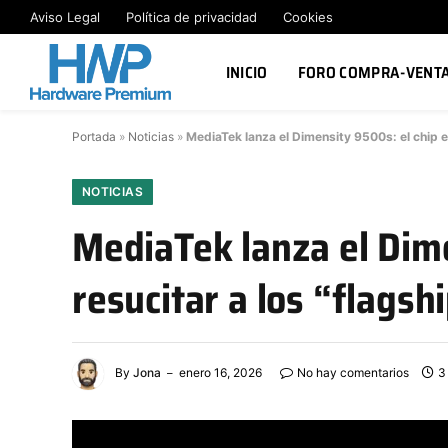
Aviso Legal
Política de privacidad
Cookies
INICIO
FORO COMPRA-VENT
Portada
»
Noticias
»
MediaTek lanza el Dimensity 9500s: el chip en
NOTICIAS
MediaTek lanza el Dim
resucitar a los “flagshi
By
Jona
enero 16, 2026
No hay comentarios
3