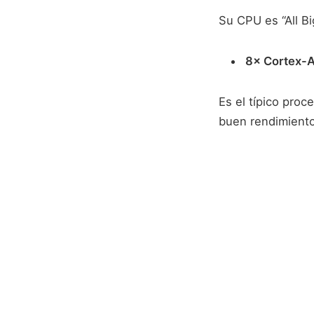
Su CPU es “All Bi
8× Cortex-
Es el típico proc
buen rendimiento y