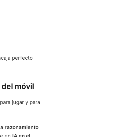
ncaja perfecto
 del móvil
ara jugar y para
ra razonamiento
te en
IA en el