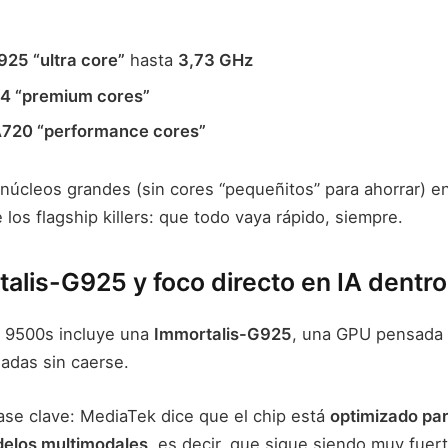
925 “ultra core”
hasta
3,73 GHz
4 “premium cores”
A720 “performance cores”
núcleos grandes (sin cores “pequeñitos” para ahorrar) e
e los flagship killers: que todo vaya rápido, siempre.
lis-G925 y foco directo en IA dentro
el 9500s incluye una
Immortalis-G925
, una GPU pensada p
adas sin caerse.
rase clave: MediaTek dice que el chip está
optimizado pa
delos multimodales
, es decir, que sigue siendo muy fuer