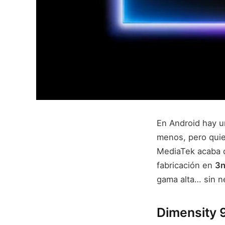
En Android hay u
menos, pero quier
MediaTek acaba 
fabricación en
3
gama alta… sin ne
Dimensity 9