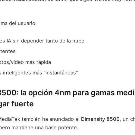
oma del usuario:
es IA sin depender tanto de la nube
stentes
otos/vídeo más rápida
 inteligentes más “instantáneas”
8500: la opción 4nm para gamas med
gar fuerte
MediaTek también ha anunciado el
Dimensity 8500
, un c
 pero mantiene una base potente.