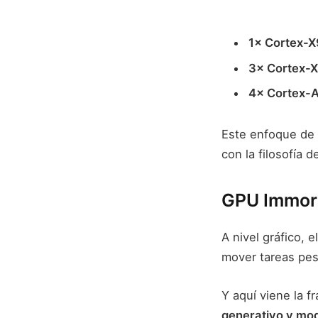
1× Cortex-X
3× Cortex-X
4× Cortex-
Este enfoque de 
con la filosofía d
GPU Immorta
A nivel gráfico, 
mover tareas pes
Y aquí viene la f
generativo y mo