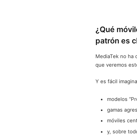
¿Qué móvile
patrón es c
MediaTek no ha c
que veremos est
Y es fácil imagina
modelos “Pr
gamas agres
móviles cen
y, sobre tod