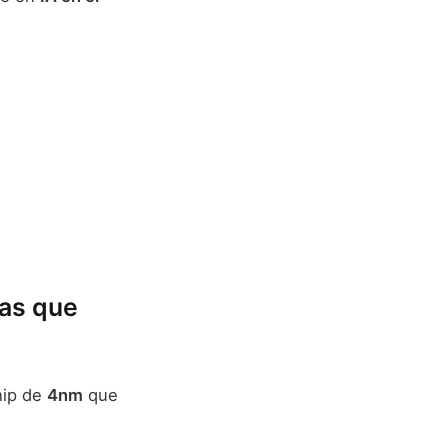
ias que
hip de
4nm
que