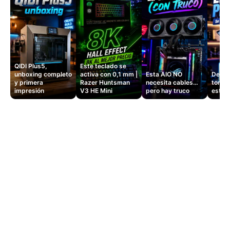
QIDI Plus5,
Este teclado se
unboxing completo
activa con 0,1 mm |
Esta AIO NO
Dejé d
y primera
Razer Huntsman
necesita cables…
tomas
impresión
V3 HE Mini
pero hay truco
este 