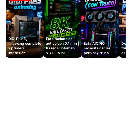
QIDI Plus5,
Este teclado se
unboxing completo
activa con 0,1 mm |
Esta AIO NO
Dejé d
y primera
Razer Huntsman
necesita cables…
tomas
impresión
V3 HE Mini
pero hay truco
este 