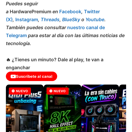
Puedes seguir
a
HardwarePremium
en
Facebook
,
Twitter
(X)
,
Instagram
,
Threads
,
BlueSky
o
Youtube
.
También puedes consultar
nuestro canal de
Telegram
para estar al día con las últimas noticias de
tecnología.
🔥 ¿Tienes un minuto? Dale al play, te van a
enganchar
Suscríbete al canal
🔴 NUEVO
🔴 NUEVO