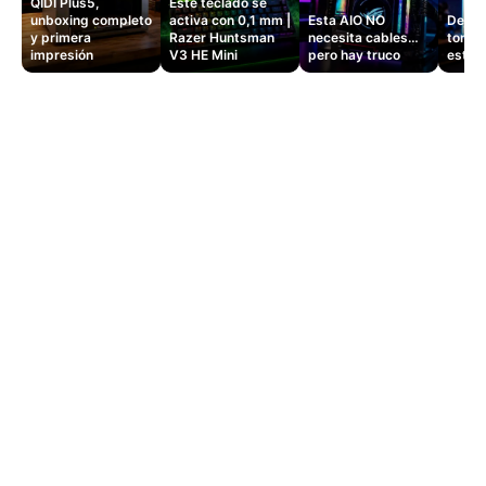
QIDI Plus5,
Este teclado se
unboxing completo
activa con 0,1 mm |
Esta AIO NO
Dejé d
y primera
Razer Huntsman
necesita cables…
tomas
impresión
V3 HE Mini
pero hay truco
este 