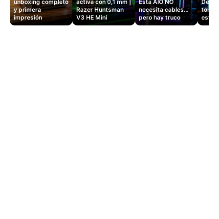
unboxing completo
activa con 0,1 mm |
Esta AIO NO
Dejé d
y primera
Razer Huntsman
necesita cables…
tomas
impresión
V3 HE Mini
pero hay truco
este 