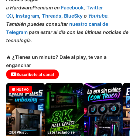
a HardwarePremium en
Facebook
,
Twitter
(X)
,
Instagram
,
Threads
,
BlueSky
o
Youtube
.
También puedes consultar
nuestro canal de
Telegram
para estar al día con las últimas noticias de
tecnología.
🔥 ¿Tienes un minuto? Dale al play, te van a
enganchar
Suscríbete al canal
🔴 NUEVO
QIDI Plus5,
Este teclado se