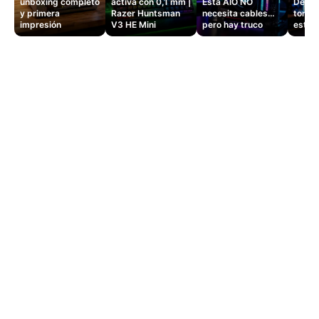
unboxing completo
activa con 0,1 mm |
Esta AIO NO
Dejé d
y primera
Razer Huntsman
necesita cables…
tomas
impresión
V3 HE Mini
pero hay truco
este 