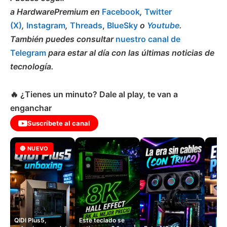
a HardwarePremium en
Facebook
,
Twitter
(X)
,
Instagram
,
Threads
,
BlueSky
o
Youtube
.
También puedes consultar
nuestro canal de
Telegram
para estar al día con las últimas noticias de
tecnología.
🔥 ¿Tienes un minuto? Dale al play, te van a
enganchar
Suscríbete al canal
🔴 NUEVO
QIDI Plus5,
Este teclado se