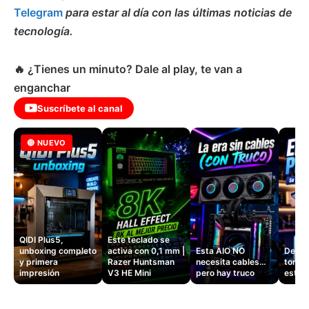
Telegram
para estar al día con las últimas noticias de
tecnología.
🔥 ¿Tienes un minuto? Dale al play, te van a
enganchar
Suscríbete al canal
🔴 NUEVO
QIDI Plus5,
Este teclado se
unboxing completo
activa con 0,1 mm |
Esta AIO NO
Dejé d
y primera
Razer Huntsman
necesita cables…
tomas
impresión
V3 HE Mini
pero hay truco
este 