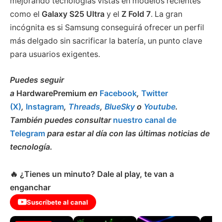
mejorando tecnologías vistas en modelos recientes
como el
Galaxy S25 Ultra
y el
Z Fold 7
. La gran
incógnita es si Samsung conseguirá ofrecer un perfil
más delgado sin sacrificar la batería, un punto clave
para usuarios exigentes.
Puedes seguir
a
HardwarePremium
en
Facebook
,
Twitter
(X)
,
Instagram
,
Threads
,
BlueSky
o
Youtube
.
También puedes consultar
nuestro canal de
Telegram
para estar al día con las últimas noticias de
tecnología.
🔥 ¿Tienes un minuto? Dale al play, te van a
enganchar
Suscríbete al canal