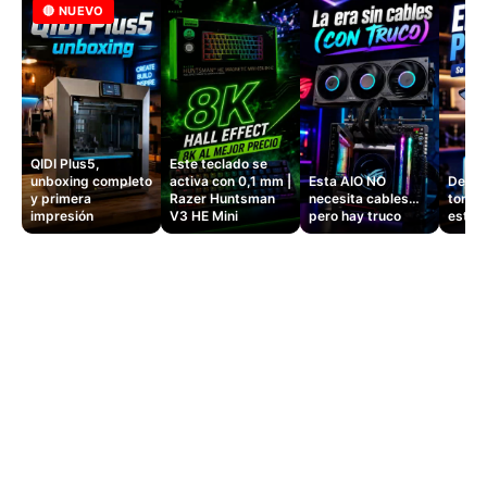
🔴 NUEVO
QIDI Plus5,
Este teclado se
unboxing completo
activa con 0,1 mm |
Esta AIO NO
Dejé d
y primera
Razer Huntsman
necesita cables…
tomas
impresión
V3 HE Mini
pero hay truco
este 