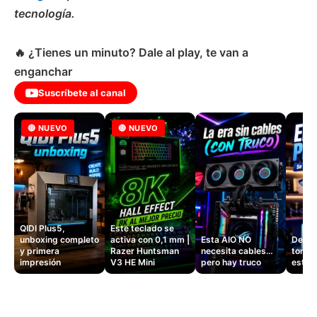
tecnología.
🔥 ¿Tienes un minuto? Dale al play, te van a
enganchar
Suscríbete al canal
🔴 NUEVO
🔴 NUEVO
QIDI Plus5,
Este teclado se
unboxing completo
activa con 0,1 mm |
Esta AIO NO
Dejé d
y primera
Razer Huntsman
necesita cables…
tomas
impresión
V3 HE Mini
pero hay truco
este 