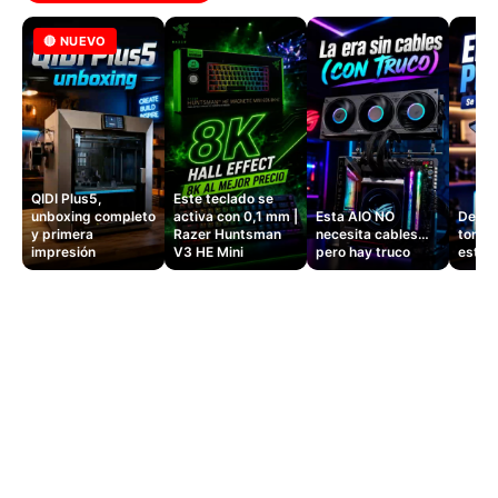
🔴 NUEVO
QIDI Plus5,
Este teclado se
unboxing completo
activa con 0,1 mm |
Esta AIO NO
Dejé d
y primera
Razer Huntsman
necesita cables…
tomas
impresión
V3 HE Mini
pero hay truco
este 