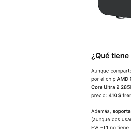
¿Qué tiene 
Aunque comparten
por el chip
AMD R
Core Ultra 9 28
precio:
410 $ fre
Además,
soport
(aunque dos usan
EVO-T1 no tiene.