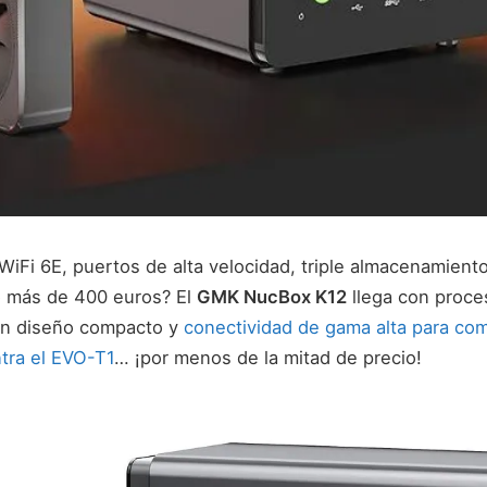
WiFi 6E, puertos de alta velocidad, triple almacenamient
o más de 400 euros? El
GMK NucBox K12
llega con proc
un diseño compacto y
conectividad de gama alta para com
tra el EVO-T1
… ¡por menos de la mitad de precio!