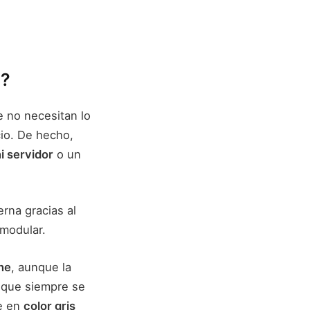
a?
 no necesitan lo
cio. De hecho,
i servidor
o un
rna gracias al
 modular.
ne
, aunque la
 que siempre se
le en
color gris