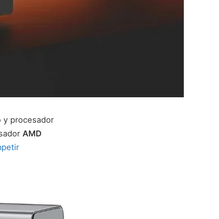
o y procesador
esador
AMD
petir