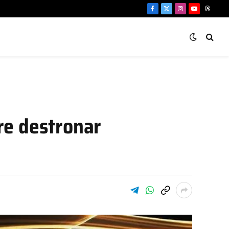
Facebook
X
Instagram
YouTube
Threa
(Twitter)
re destronar