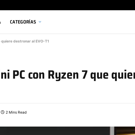
A
CATEGORÍAS
 quiere destronar al EVO-T1
ni PC con Ryzen 7 que quie
2 Mins Read