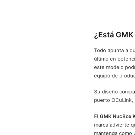
¿Está GMK d
Todo apunta a qu
último en potenci
este modelo podr
equipo de produc
Su diseño compact
puerto OCuLink, 
El
GMK NucBox 
marca advierte q
mantenga como un