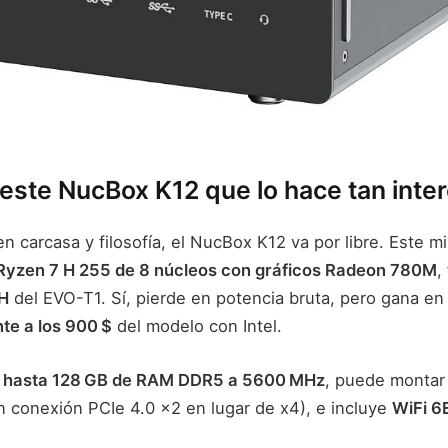
este NucBox K12 que lo hace tan inte
 carcasa y filosofía, el NucBox K12 va por libre. Este m
yzen 7 H 255 de 8 núcleos con gráficos Radeon 780M
,
5H
del EVO-T1. Sí, pierde en potencia bruta, pero gana en 
nte a los 900 $
del modelo con Intel.
a hasta 128 GB de RAM DDR5 a 5600 MHz
, puede monta
 conexión PCIe 4.0 x2 en lugar de x4), e incluye
WiFi 6