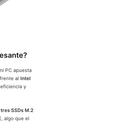
resante?
ini PC apuesta
 frente al
Intel
eficiencia y
r
tres SSDs M.2
E
, algo que el