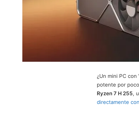
¿Un mini PC con 
potente por poc
Ryzen 7 H 255
, 
directamente con