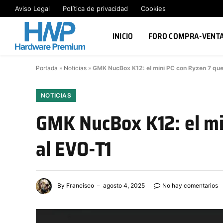
Aviso Legal
Política de privacidad
Cookies
INICIO
FORO COMPRA-VENT
Portada
»
Noticias
»
GMK NucBox K12: el mini PC con Ryzen 7 que
NOTICIAS
GMK NucBox K12: el mi
al EVO-T1
By
Francisco
agosto 4, 2025
No hay comentarios