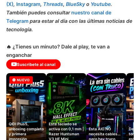
(X)
,
Instagram
,
Threads
,
BlueSky
o
Youtube
.
También puedes consultar
nuestro canal de
Telegram
para estar al día con las últimas noticias de
tecnología.
🔥 ¿Tienes un minuto? Dale al play, te van a
enganchar
Suscríbete al canal
🔴 NUEVO
QIDI Plus5,
Este teclado se
unboxing completo
activa con 0,1 mm |
Esta AIO NO
Dejé d
y primera
Razer Huntsman
necesita cables…
tomas
impresión
V3 HE Mini
pero hay truco
este 