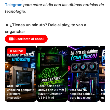
Telegram
para estar al día con las últimas noticias de
tecnología.
🔥 ¿Tienes un minuto? Dale al play, te van a
enganchar
Suscríbete al canal
🔴 NUEVO
QIDI Plus5,
Este teclado se
unboxing completo
activa con 0,1 mm |
Esta AIO NO
Dejé d
y primera
Razer Huntsman
necesita cables…
tomas
impresión
V3 HE Mini
pero hay truco
este 