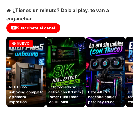
🔥 ¿Tienes un minuto? Dale al play, te van a
enganchar
Suscríbete al canal
🔴 NUEVO
QIDI Plus5,
Este teclado se
unboxing completo
activa con 0,1 mm |
Esta AIO NO
Dejé d
y primera
Razer Huntsman
necesita cables…
tomas
impresión
V3 HE Mini
pero hay truco
este 