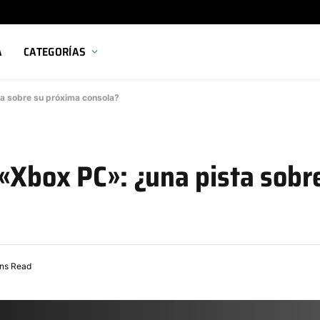
A
CATEGORÍAS
a sobre su próxima consola?
«Xbox PC»: ¿una pista sobr
ins Read