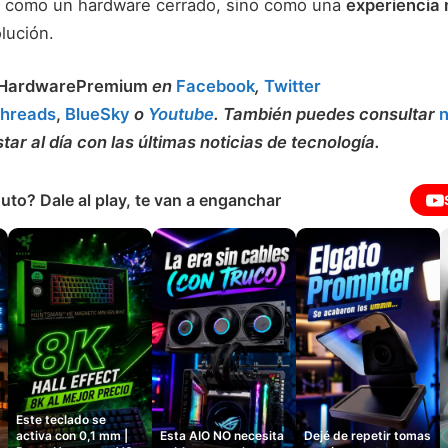
o como un hardware cerrado, sino como una
experiencia 
lución.
HardwarePremium
en
Facebook
,
Twitter
hreads
,
BlueSky
o
Youtube
. También puedes consultar
n
tar al día con las últimas noticias de tecnología.
uto? Dale al play, te van a enganchar
Este teclado se
activa con 0,1 mm |
Esta AIO NO necesita
Dejé de repetir tomas