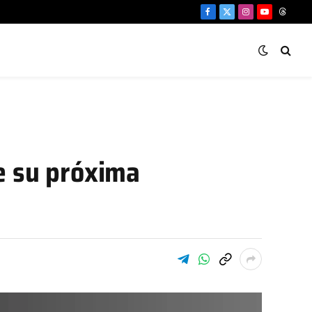
Facebook
X
Instagram
YouTube
Threa
(Twitter)
e su próxima