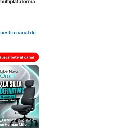
multiplataforma
uestro canal de
Suscríbete al canal
¿La silla que iguala a
un Herman Miller…