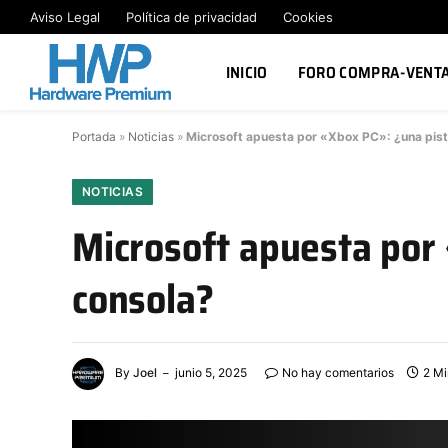
Aviso Legal
Política de privacidad
Cookies
INICIO
FORO COMPRA-VENT
Portada
»
Noticias
»
Microsoft apuesta por «Xbox PC»: ¿una pist
NOTICIAS
Microsoft apuesta por 
consola?
By
Joel
junio 5, 2025
No hay comentarios
2 M