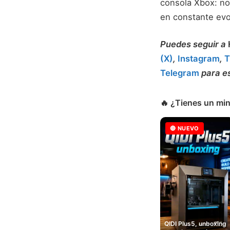
consola Xbox: n
en constante evo
Puedes seguir a
(X)
,
Instagram
,
T
Telegram
para es
🔥 ¿Tienes un min
🔴 NUEVO
QIDI Plus5, unboxing