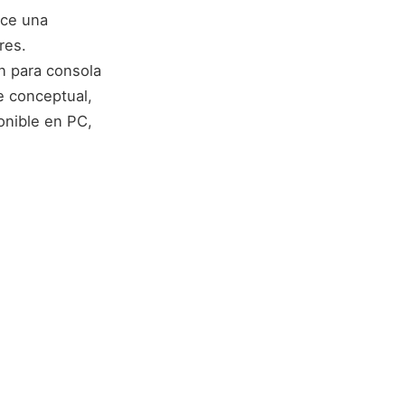
ece una
res.
n para consola
e conceptual,
onible en PC,