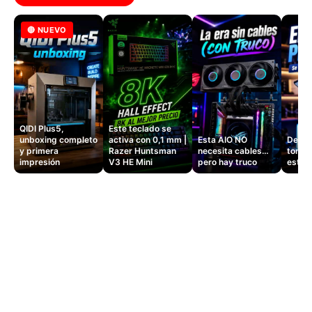
🔴 NUEVO
QIDI Plus5,
Este teclado se
unboxing completo
activa con 0,1 mm |
Esta AIO NO
Dejé d
y primera
Razer Huntsman
necesita cables…
tomas
impresión
V3 HE Mini
pero hay truco
este 