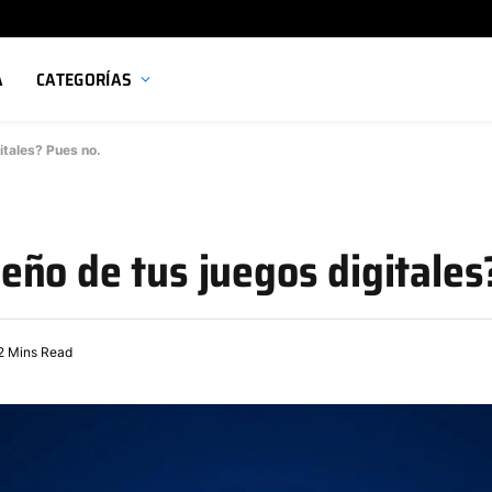
A
CATEGORÍAS
itales? Pues no.
ño de tus juegos digitales
2 Mins Read