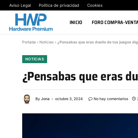
Aviso Legal
Política de privacidad
Cookies
INICIO
FORO COMPRA-VENT
Portada
»
Noticias
»
¿Pensabas que eras dueño de tus juegos dig
NOTICIAS
¿Pensabas que eras due
By
Jona
octubre 3, 2024
No hay comentarios