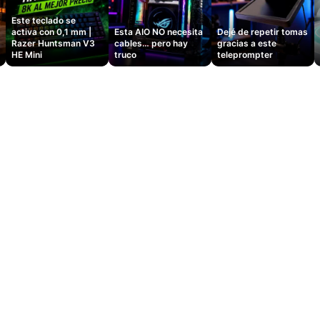
Este teclado se
activa con 0,1 mm |
Esta AIO NO necesita
Dejé de repetir tomas
Razer Huntsman V3
cables… pero hay
gracias a este
HE Mini
truco
teleprompter