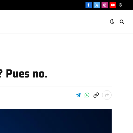
Facebook
X
Instagram
YouTube
Threa
(Twitter)
? Pues no.