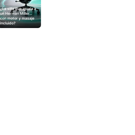
¿La silla que iguala a
un Herman Miller…
con motor y masaje
incluido?