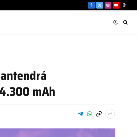
Facebook
X
Instagram
YouTube
Threa
(Twitter)
 mantendrá
a 4.300 mAh