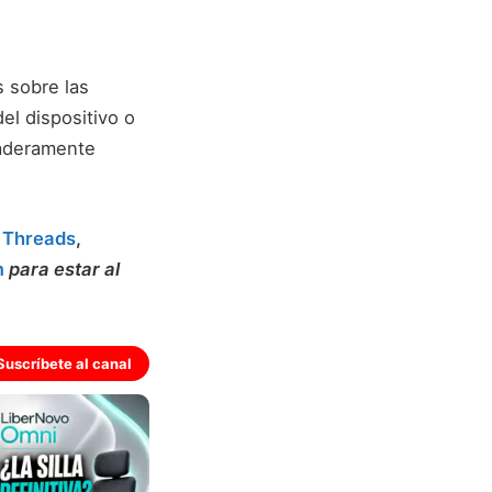
s sobre las
el dispositivo o
daderamente
,
Threads
,
m
para estar al
Suscríbete al canal