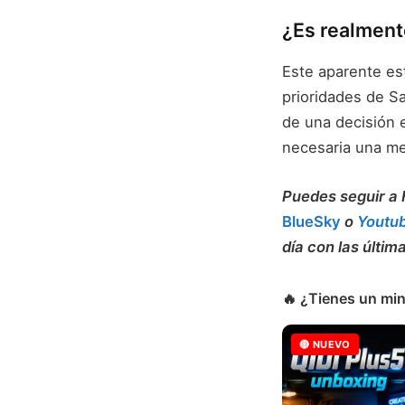
¿Es realment
Este aparente est
prioridades de Sa
de una decisión 
necesaria una me
Puedes seguir 
BlueSky
o
Youtu
día con las últim
🔥 ¿Tienes un min
🔴 NUEVO