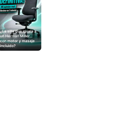
¿La silla que iguala a
un Herman Miller…
con motor y masaje
incluido?