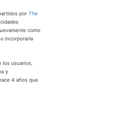
partidos por
The
acidades
 nuevamente como
o incorporaría
 los usuarios,
ea y
 hace 4 años que