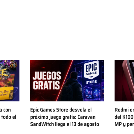
a con
Epic Games Store desvela el
Redmi en
 todo el
próximo juego gratis: Caravan
del K100
SandWitch llega el 13 de agosto
MP y per