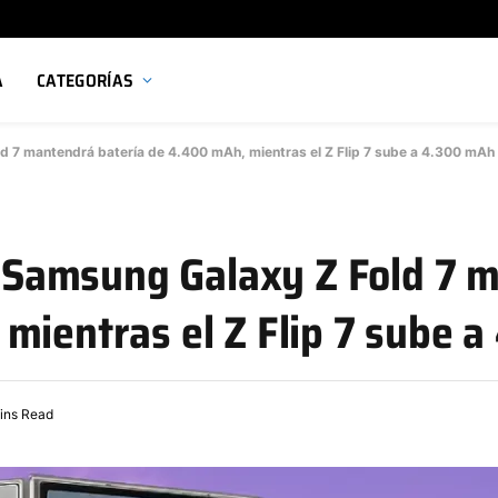
A
CATEGORÍAS
old 7 mantendrá batería de 4.400 mAh, mientras el Z Flip 7 sube a 4.300 mAh
el Samsung Galaxy Z Fold 7
mientras el Z Flip 7 sube 
ins Read