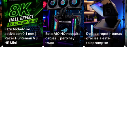
Este teclado se
activa con 0,1 mm |
Esta AIO NO necesita
Dejé de repetir tomas
Razer Huntsman V3
cables… pero hay
gracias a este
HE Mini
truco
teleprompter