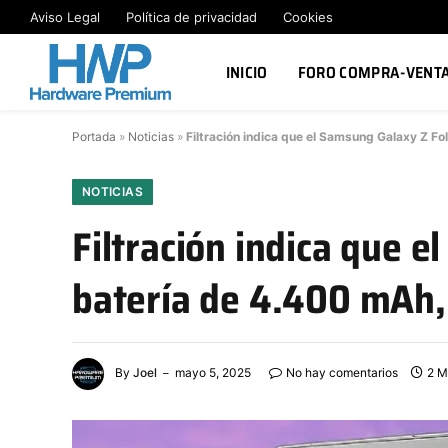
Aviso Legal
Política de privacidad
Cookies
INICIO
FORO COMPRA-VENT
Portada
»
Noticias
»
Filtración indica que el Samsung Galaxy Z F
NOTICIAS
Filtración indica que 
batería de 4.400 mAh, 
By
Joel
mayo 5, 2025
No hay comentarios
2 M