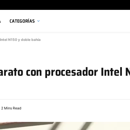
A
CATEGORÍAS
ntel N150 y doble bahía
rato con procesador Intel 
2 Mins Read