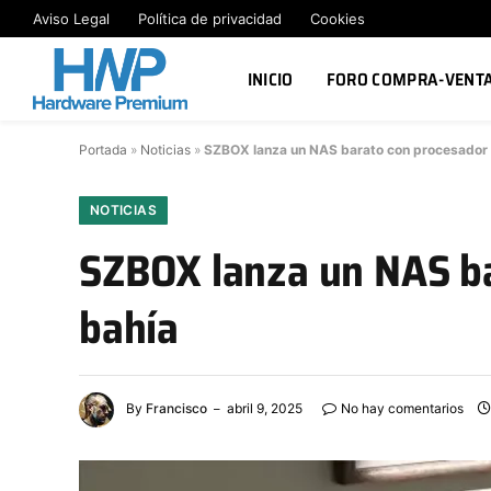
Aviso Legal
Política de privacidad
Cookies
INICIO
FORO COMPRA-VENT
Portada
»
Noticias
»
SZBOX lanza un NAS barato con procesador I
NOTICIAS
SZBOX lanza un NAS ba
bahía
By
Francisco
abril 9, 2025
No hay comentarios