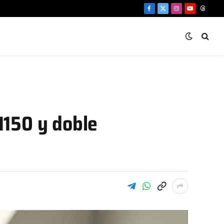
Facebook
X
Instagram
YouTube
Threa
(Twitter)
N150 y doble